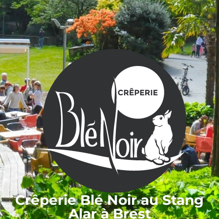
Crêperie Blé Noir au Stang
Alar à Brest