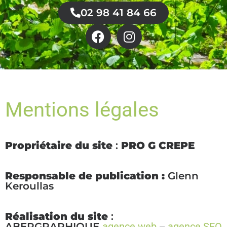
02 98 41 84 66
Mentions légales
Propriétaire du site
:
PRO G CREPE
Responsable de publication :
Glenn
Keroullas
Réalisation du site
:
ABERGRAPHIQUE
agence web
–
agence SEO